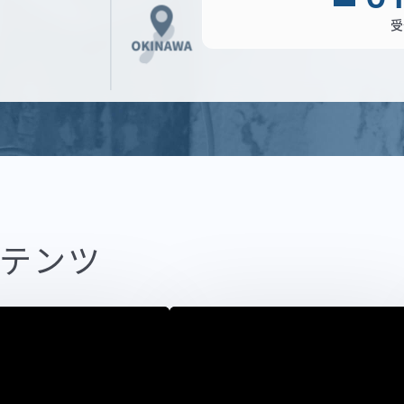
受
テンツ