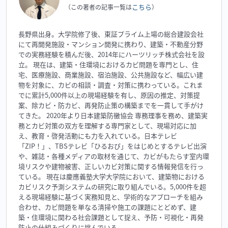
こちら
（この著者の記事一覧は
）
長野県出身。大学院修了後、東証プライム上場の総合建設会社
にて再開発施設・マンション開発に携わり、建築・不動産分野
での実務経験を積んだ後、2014年にハーツリッチ株式会社を設
立。 現在は、建築・住環境におけるカビ問題を専門とし、住
宅、医療施設、商業施設、宿泊施設、公共施設など、幅広い建
物を対象に、カビの相談・調査・対策に携わっている。これま
でに累計5,000件以上の現場経験を有し、原因の推定、対策提
案、除カビ・防カビ、再発防止策の構築までを一貫して手がけ
てきた。 2020年より日本建築防黴協会 専務理事を務め、建築実
務とカビ対策の双方を理解する専門家として、現場対応に加
え、教育・啓発活動にも力を入れている。日本テレビ
「ZIP！」、TBSテレビ「ひるおび」をはじめとするテレビ出演
や、雑誌・各種メディアの取材を通じて、カビがもたらす室内環
境リスクや建物被害、正しいカビ対策に関する情報発信を行っ
ている。 現在は慶應義塾大学大学院において、建築物における
カビリスク予測システムの研究に取り組んでいる。5,000件を超
える現場経験に基づく実務知見と、学術的なアプローチを組み
合わせ、カビ問題を単なる清掃や施工の課題にとどめず、建
築・住環境に関わる社会課題として捉え、予防・可視化・再発
防止の仕組みづくりに挑んでいる。