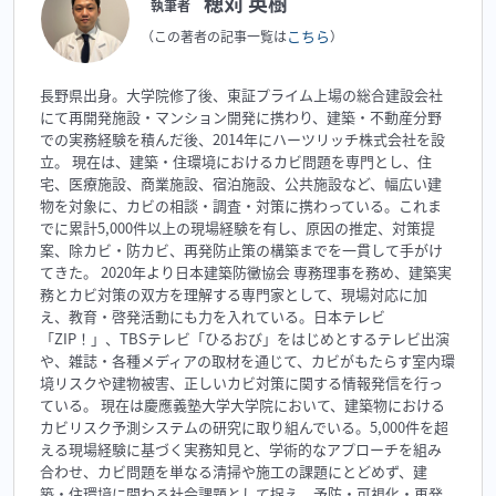
穂苅 英樹
執筆者
こちら
（この著者の記事一覧は
）
長野県出身。大学院修了後、東証プライム上場の総合建設会社
にて再開発施設・マンション開発に携わり、建築・不動産分野
での実務経験を積んだ後、2014年にハーツリッチ株式会社を設
立。 現在は、建築・住環境におけるカビ問題を専門とし、住
宅、医療施設、商業施設、宿泊施設、公共施設など、幅広い建
物を対象に、カビの相談・調査・対策に携わっている。これま
でに累計5,000件以上の現場経験を有し、原因の推定、対策提
案、除カビ・防カビ、再発防止策の構築までを一貫して手がけ
てきた。 2020年より日本建築防黴協会 専務理事を務め、建築実
務とカビ対策の双方を理解する専門家として、現場対応に加
え、教育・啓発活動にも力を入れている。日本テレビ
「ZIP！」、TBSテレビ「ひるおび」をはじめとするテレビ出演
や、雑誌・各種メディアの取材を通じて、カビがもたらす室内環
境リスクや建物被害、正しいカビ対策に関する情報発信を行っ
ている。 現在は慶應義塾大学大学院において、建築物における
カビリスク予測システムの研究に取り組んでいる。5,000件を超
える現場経験に基づく実務知見と、学術的なアプローチを組み
合わせ、カビ問題を単なる清掃や施工の課題にとどめず、建
築・住環境に関わる社会課題として捉え、予防・可視化・再発