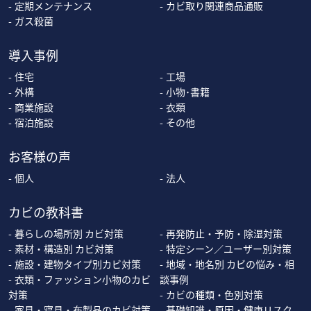
定期メンテナンス
カビ取り関連商品通販
ガス殺菌
導入事例
住宅
工場
外構
小物･書籍
商業施設
衣類
宿泊施設
その他
お客様の声
個人
法人
カビの教科書
暮らしの場所別 カビ対策
再発防止・予防・除湿対策
素材・構造別 カビ対策
特定シーン／ユーザー別対策
施設・建物タイプ別カビ対策
地域・地名別 カビの悩み・相
衣類・ファッション小物のカビ
談事例
対策
カビの種類・色別対策
家具・寝具・布製品のカビ対策
基礎知識・原因・健康リスク