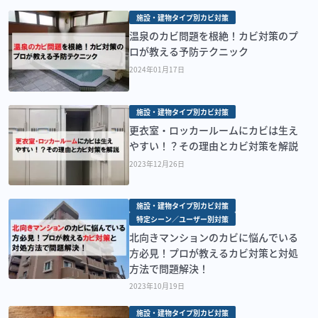
施設・建物タイプ別カビ対策
温泉のカビ問題を根絶！カビ対策のプ
ロが教える予防テクニック
2024年01月17日
施設・建物タイプ別カビ対策
更衣室・ロッカールームにカビは生え
やすい！？その理由とカビ対策を解説
2023年12月26日
施設・建物タイプ別カビ対策
特定シーン／ユーザー別対策
北向きマンションのカビに悩んでいる
方必見！プロが教えるカビ対策と対処
方法で問題解決！
2023年10月19日
施設・建物タイプ別カビ対策