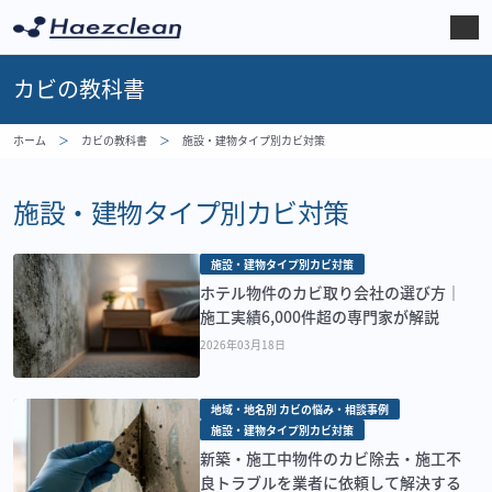
カビの教科書
ホーム
カビの教科書
施設・建物タイプ別カビ対策
施設・建物タイプ別カビ対策
施設・建物タイプ別カビ対策
ホテル物件のカビ取り会社の選び方｜
施工実績6,000件超の専門家が解説
2026年03月18日
地域・地名別 カビの悩み・相談事例
施設・建物タイプ別カビ対策
新築・施工中物件のカビ除去・施工不
良トラブルを業者に依頼して解決する