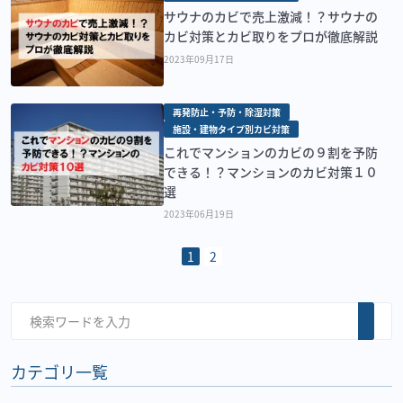
サウナのカビで売上激減！？サウナの
カビ対策とカビ取りをプロが徹底解説
2023年09月17日
再発防止・予防・除湿対策
施設・建物タイプ別カビ対策
これでマンションのカビの９割を予防
できる！？マンションのカビ対策１０
選
2023年06月19日
1
2
カテゴリ一覧