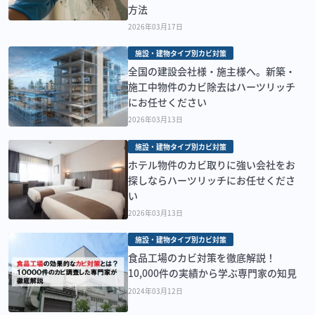
方法
2026年03月17日
施設・建物タイプ別カビ対策
全国の建設会社様・施主様へ。新築・
施工中物件のカビ除去はハーツリッチ
にお任せください
2026年03月13日
施設・建物タイプ別カビ対策
ホテル物件のカビ取りに強い会社をお
探しならハーツリッチにお任せくださ
い
2026年03月13日
施設・建物タイプ別カビ対策
食品工場のカビ対策を徹底解説！
10,000件の実績から学ぶ専門家の知見
2024年03月12日