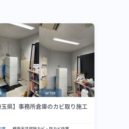
E
AFTER
埼玉県】事務所倉庫のカビ取り施工
内容
壁面天井部除カビ・防カビ作業