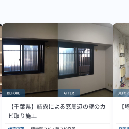
BEFORE
AFTER
BEFOR
【千葉県】結露による窓周辺の壁のカ
【
ビ取り施工
作業内容
壁面除カビ・防カビ作業
作業