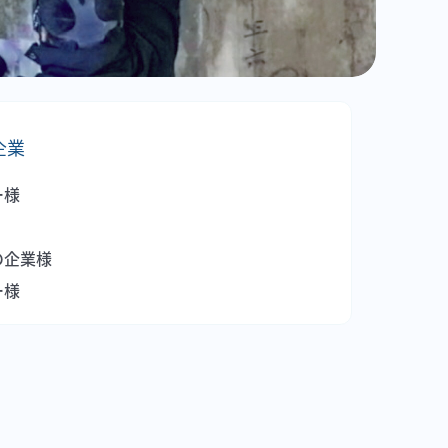
企業
ー様
の企業様
ー様