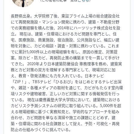
長野県出身。大学院修了後、東証プライム上場の総合建設会社
にて再開発施設・マンション開発に携わり、建築・不動産分野
での実務経験を積んだ後、2014年にハーツリッチ株式会社を設
立。 現在は、建築・住環境におけるカビ問題を専門とし、住
宅、医療施設、商業施設、宿泊施設、公共施設など、幅広い建
物を対象に、カビの相談・調査・対策に携わっている。これま
でに累計5,000件以上の現場経験を有し、原因の推定、対策提
案、除カビ・防カビ、再発防止策の構築までを一貫して手がけ
てきた。 2020年より日本建築防黴協会 専務理事を務め、建築実
務とカビ対策の双方を理解する専門家として、現場対応に加
え、教育・啓発活動にも力を入れている。日本テレビ
「ZIP！」、TBSテレビ「ひるおび」をはじめとするテレビ出演
や、雑誌・各種メディアの取材を通じて、カビがもたらす室内環
境リスクや建物被害、正しいカビ対策に関する情報発信を行っ
ている。 現在は慶應義塾大学大学院において、建築物における
カビリスク予測システムの研究に取り組んでいる。5,000件を超
える現場経験に基づく実務知見と、学術的なアプローチを組み
合わせ、カビ問題を単なる清掃や施工の課題にとどめず、建
築・住環境に関わる社会課題として捉え、予防・可視化・再発
防止の仕組みづくりに挑んでいる。