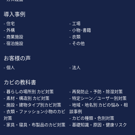
導入事例
住宅
工場
外構
小物･書籍
商業施設
衣類
宿泊施設
その他
お客様の声
個人
法人
カビの教科書
暮らしの場所別 カビ対策
再発防止・予防・除湿対策
素材・構造別 カビ対策
特定シーン／ユーザー別対策
施設・建物タイプ別カビ対策
地域・地名別 カビの悩み・相
衣類・ファッション小物のカビ
談事例
対策
カビの種類・色別対策
家具・寝具・布製品のカビ対策
基礎知識・原因・健康リスク