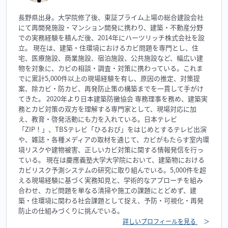
長野県出身。大学院修了後、東証プライム上場の総合建設会社
にて再開発施設・マンション開発に携わり、建築・不動産分野
での実務経験を積んだ後、2014年にハーツリッチ株式会社を設
立。 現在は、建築・住環境におけるカビ問題を専門とし、住
宅、医療施設、商業施設、宿泊施設、公共施設など、幅広い建
物を対象に、カビの相談・調査・対策に携わっている。これま
でに累計5,000件以上の現場経験を有し、原因の推定、対策提
案、除カビ・防カビ、再発防止策の構築までを一貫して手がけ
てきた。 2020年より日本建築防黴協会 専務理事を務め、建築実
務とカビ対策の双方を理解する専門家として、現場対応に加
え、教育・啓発活動にも力を入れている。日本テレビ
「ZIP！」、TBSテレビ「ひるおび」をはじめとするテレビ出演
や、雑誌・各種メディアの取材を通じて、カビがもたらす室内環
境リスクや建物被害、正しいカビ対策に関する情報発信を行っ
ている。 現在は慶應義塾大学大学院において、建築物における
カビリスク予測システムの研究に取り組んでいる。5,000件を超
える現場経験に基づく実務知見と、学術的なアプローチを組み
合わせ、カビ問題を単なる清掃や施工の課題にとどめず、建
築・住環境に関わる社会課題として捉え、予防・可視化・再発
防止の仕組みづくりに挑んでいる。
詳しいプロフィールを見る
＞