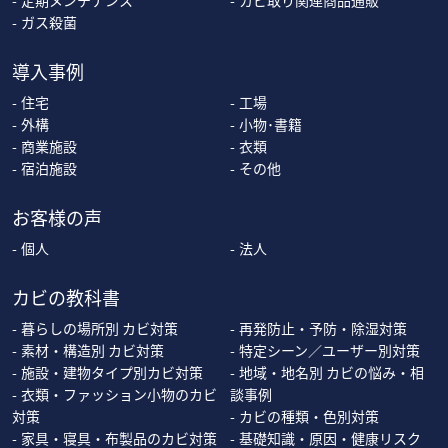
定期メンテナンス
カビ取り関連商品通販
ガス殺菌
導入事例
住宅
工場
外構
小物･書籍
商業施設
衣類
宿泊施設
その他
お客様の声
個人
法人
カビの教科書
暮らしの場所別 カビ対策
再発防止・予防・除湿対策
素材・構造別 カビ対策
特定シーン／ユーザー別対策
施設・建物タイプ別カビ対策
地域・地名別 カビの悩み・相
衣類・ファッション小物のカビ
談事例
対策
カビの種類・色別対策
家具・寝具・布製品のカビ対策
基礎知識・原因・健康リスク