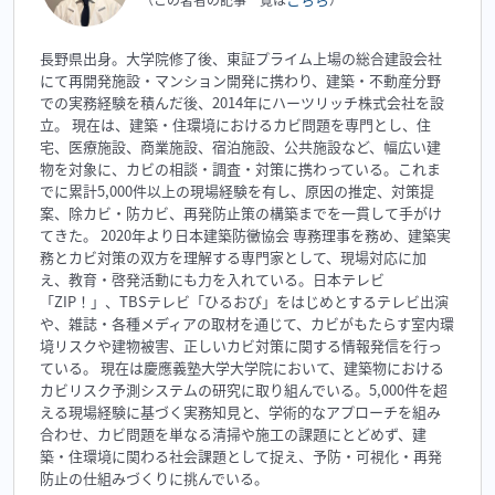
長野県出身。大学院修了後、東証プライム上場の総合建設会社
にて再開発施設・マンション開発に携わり、建築・不動産分野
での実務経験を積んだ後、2014年にハーツリッチ株式会社を設
立。 現在は、建築・住環境におけるカビ問題を専門とし、住
宅、医療施設、商業施設、宿泊施設、公共施設など、幅広い建
物を対象に、カビの相談・調査・対策に携わっている。これま
でに累計5,000件以上の現場経験を有し、原因の推定、対策提
案、除カビ・防カビ、再発防止策の構築までを一貫して手がけ
てきた。 2020年より日本建築防黴協会 専務理事を務め、建築実
務とカビ対策の双方を理解する専門家として、現場対応に加
え、教育・啓発活動にも力を入れている。日本テレビ
「ZIP！」、TBSテレビ「ひるおび」をはじめとするテレビ出演
や、雑誌・各種メディアの取材を通じて、カビがもたらす室内環
境リスクや建物被害、正しいカビ対策に関する情報発信を行っ
ている。 現在は慶應義塾大学大学院において、建築物における
カビリスク予測システムの研究に取り組んでいる。5,000件を超
える現場経験に基づく実務知見と、学術的なアプローチを組み
合わせ、カビ問題を単なる清掃や施工の課題にとどめず、建
築・住環境に関わる社会課題として捉え、予防・可視化・再発
防止の仕組みづくりに挑んでいる。