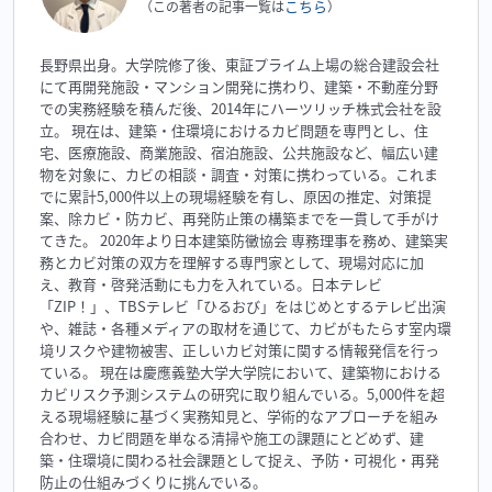
こちら
（この著者の記事一覧は
）
長野県出身。大学院修了後、東証プライム上場の総合建設会社
にて再開発施設・マンション開発に携わり、建築・不動産分野
での実務経験を積んだ後、2014年にハーツリッチ株式会社を設
立。 現在は、建築・住環境におけるカビ問題を専門とし、住
宅、医療施設、商業施設、宿泊施設、公共施設など、幅広い建
物を対象に、カビの相談・調査・対策に携わっている。これま
でに累計5,000件以上の現場経験を有し、原因の推定、対策提
案、除カビ・防カビ、再発防止策の構築までを一貫して手がけ
てきた。 2020年より日本建築防黴協会 専務理事を務め、建築実
務とカビ対策の双方を理解する専門家として、現場対応に加
え、教育・啓発活動にも力を入れている。日本テレビ
「ZIP！」、TBSテレビ「ひるおび」をはじめとするテレビ出演
や、雑誌・各種メディアの取材を通じて、カビがもたらす室内環
境リスクや建物被害、正しいカビ対策に関する情報発信を行っ
ている。 現在は慶應義塾大学大学院において、建築物における
カビリスク予測システムの研究に取り組んでいる。5,000件を超
える現場経験に基づく実務知見と、学術的なアプローチを組み
合わせ、カビ問題を単なる清掃や施工の課題にとどめず、建
築・住環境に関わる社会課題として捉え、予防・可視化・再発
防止の仕組みづくりに挑んでいる。