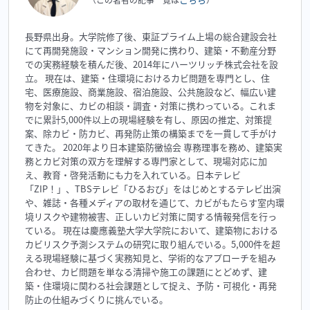
長野県出身。大学院修了後、東証プライム上場の総合建設会社
にて再開発施設・マンション開発に携わり、建築・不動産分野
での実務経験を積んだ後、2014年にハーツリッチ株式会社を設
立。 現在は、建築・住環境におけるカビ問題を専門とし、住
宅、医療施設、商業施設、宿泊施設、公共施設など、幅広い建
物を対象に、カビの相談・調査・対策に携わっている。これま
でに累計5,000件以上の現場経験を有し、原因の推定、対策提
案、除カビ・防カビ、再発防止策の構築までを一貫して手がけ
てきた。 2020年より日本建築防黴協会 専務理事を務め、建築実
務とカビ対策の双方を理解する専門家として、現場対応に加
え、教育・啓発活動にも力を入れている。日本テレビ
「ZIP！」、TBSテレビ「ひるおび」をはじめとするテレビ出演
や、雑誌・各種メディアの取材を通じて、カビがもたらす室内環
境リスクや建物被害、正しいカビ対策に関する情報発信を行っ
ている。 現在は慶應義塾大学大学院において、建築物における
カビリスク予測システムの研究に取り組んでいる。5,000件を超
える現場経験に基づく実務知見と、学術的なアプローチを組み
合わせ、カビ問題を単なる清掃や施工の課題にとどめず、建
築・住環境に関わる社会課題として捉え、予防・可視化・再発
防止の仕組みづくりに挑んでいる。