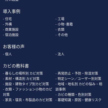
導入事例
住宅
工場
外構
小物･書籍
商業施設
衣類
宿泊施設
その他
お客様の声
個人
法人
カビの教科書
暮らしの場所別 カビ対策
再発防止・予防・除湿対策
素材・構造別 カビ対策
特定シーン／ユーザー別対策
施設・建物タイプ別カビ対策
地域・地名別 カビの悩み・相
衣類・ファッション小物のカビ
談事例
対策
カビの種類・色別対策
家具・寝具・布製品のカビ対策
基礎知識・原因・健康リスク