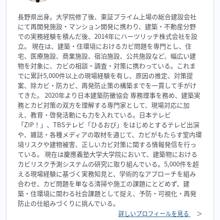
長野県出身。大学院修了後、東証プライム上場の総合建設会社
にて再開発施設・マンション開発に携わり、建築・不動産分野
での実務経験を積んだ後、2014年にハーツリッチ株式会社を設
立。 現在は、建築・住環境におけるカビ問題を専門とし、住
宅、医療施設、商業施設、宿泊施設、公共施設など、幅広い建
物を対象に、カビの相談・調査・対策に携わっている。これま
でに累計5,000件以上の現場経験を有し、原因の推定、対策提
案、除カビ・防カビ、再発防止策の構築までを一貫して手がけ
てきた。 2020年より日本建築防黴協会 専務理事を務め、建築実
務とカビ対策の双方を理解する専門家として、現場対応に加
え、教育・啓発活動にも力を入れている。日本テレビ
「ZIP！」、TBSテレビ「ひるおび」をはじめとするテレビ出演
や、雑誌・各種メディアの取材を通じて、カビがもたらす室内環
境リスクや建物被害、正しいカビ対策に関する情報発信を行っ
ている。 現在は慶應義塾大学大学院において、建築物における
カビリスク予測システムの研究に取り組んでいる。5,000件を超
える現場経験に基づく実務知見と、学術的なアプローチを組み
合わせ、カビ問題を単なる清掃や施工の課題にとどめず、建
築・住環境に関わる社会課題として捉え、予防・可視化・再発
防止の仕組みづくりに挑んでいる。
詳しいプロフィールを見る
＞