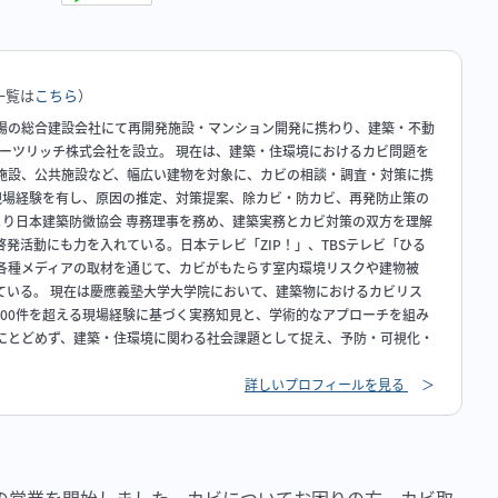
一覧は
こちら
）
場の総合建設会社にて再開発施設・マンション開発に携わり、建築・不動
ハーツリッチ株式会社を設立。 現在は、建築・住環境におけるカビ問題を
施設、公共施設など、幅広い建物を対象に、カビの相談・調査・対策に携
の現場経験を有し、原因の推定、対策提案、除カビ・防カビ、再発防止策の
年より日本建築防黴協会 専務理事を務め、建築実務とカビ対策の双方を理解
発活動にも力を入れている。日本テレビ「ZIP！」、TBSテレビ「ひる
各種メディアの取材を通じて、カビがもたらす室内環境リスクや建物被
ている。 現在は慶應義塾大学大学院において、建築物におけるカビリス
000件を超える現場経験に基づく実務知見と、学術的なアプローチを組み
にとどめず、建築・住環境に関わる社会課題として捉え、予防・可視化・
詳しいプロフィールを見る
＞