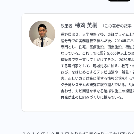
穂苅 英樹
執筆者
（この著者の記事
長野県出身。大学院修了後、東証プライム上
産分野での実務経験を積んだ後、2014年に
専門とし、住宅、医療施設、商業施設、宿泊
わっている。これまでに累計5,000件以上
構築までを一貫して手がけてきた。 2020
する専門家として、現場対応に加え、教育・啓
おび」をはじめとするテレビ出演や、雑誌・
害、正しいカビ対策に関する情報発信を行っ
ク予測システムの研究に取り組んでいる。5,
合わせ、カビ問題を単なる清掃や施工の課題
再発防止の仕組みづくりに挑んでいる。