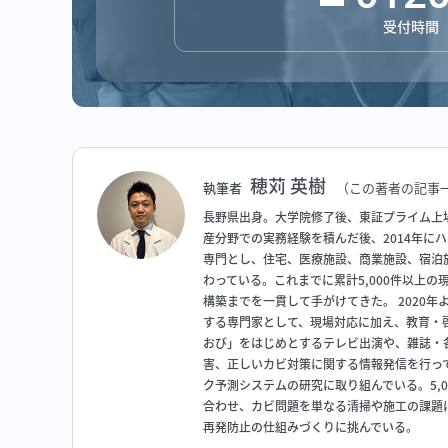
受付時間 平
穂苅 英樹
執筆者
（この著者の記事
長野県出身。大学院修了後、東証プライム上
産分野での実務経験を積んだ後、2014年に
専門とし、住宅、医療施設、商業施設、宿泊
わっている。これまでに累計5,000件以上
構築までを一貫して手がけてきた。 2020
する専門家として、現場対応に加え、教育・啓
おび」をはじめとするテレビ出演や、雑誌・
害、正しいカビ対策に関する情報発信を行っ
ク予測システムの研究に取り組んでいる。5,
合わせ、カビ問題を単なる清掃や施工の課題
再発防止の仕組みづくりに挑んでいる。