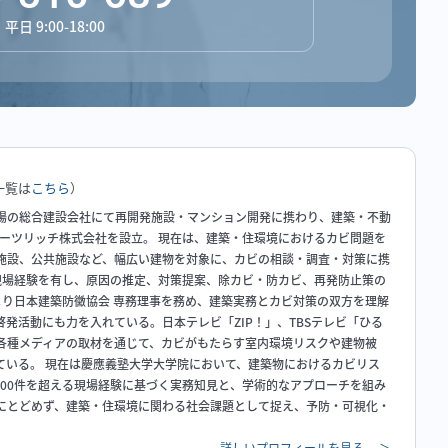
日 9:00-18:00
一覧は
こちら
）
場の総合建設会社にて再開発施設・マンション開発に携わり、建築・不動
ハーツリッチ株式会社を設立。 現在は、建築・住環境におけるカビ問題を
施設、公共施設など、幅広い建物を対象に、カビの相談・調査・対策に携
の現場経験を有し、原因の推定、対策提案、除カビ・防カビ、再発防止策の
年より日本建築防黴協会 専務理事を務め、建築実務とカビ対策の双方を理解
発活動にも力を入れている。日本テレビ「ZIP！」、TBSテレビ「ひる
各種メディアの取材を通じて、カビがもたらす室内環境リスクや建物被
ている。 現在は慶應義塾大学大学院において、建築物におけるカビリス
000件を超える現場経験に基づく実務知見と、学術的なアプローチを組み
にとどめず、建築・住環境に関わる社会課題として捉え、予防・可視化・
詳しいプロフィールを見る
＞