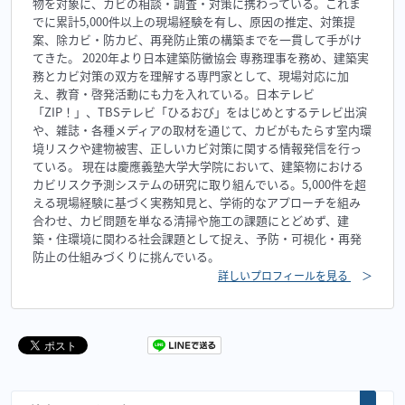
物を対象に、カビの相談・調査・対策に携わっている。これま
でに累計5,000件以上の現場経験を有し、原因の推定、対策提
案、除カビ・防カビ、再発防止策の構築までを一貫して手がけ
てきた。 2020年より日本建築防黴協会 専務理事を務め、建築実
務とカビ対策の双方を理解する専門家として、現場対応に加
え、教育・啓発活動にも力を入れている。日本テレビ
「ZIP！」、TBSテレビ「ひるおび」をはじめとするテレビ出演
や、雑誌・各種メディアの取材を通じて、カビがもたらす室内環
境リスクや建物被害、正しいカビ対策に関する情報発信を行っ
ている。 現在は慶應義塾大学大学院において、建築物における
カビリスク予測システムの研究に取り組んでいる。5,000件を超
える現場経験に基づく実務知見と、学術的なアプローチを組み
合わせ、カビ問題を単なる清掃や施工の課題にとどめず、建
築・住環境に関わる社会課題として捉え、予防・可視化・再発
防止の仕組みづくりに挑んでいる。
詳しいプロフィールを見る
＞