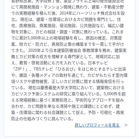
長野県出身。大学院修了後、東証プライム上場の総合建設会社
にて再開発施設・マンション開発に携わり、建築・不動産分野
での実務経験を積んだ後、2014年にハーツリッチ株式会社を設
立。 現在は、建築・住環境におけるカビ問題を専門とし、住
宅、医療施設、商業施設、宿泊施設、公共施設など、幅広い建
物を対象に、カビの相談・調査・対策に携わっている。これま
でに累計5,000件以上の現場経験を有し、原因の推定、対策提
案、除カビ・防カビ、再発防止策の構築までを一貫して手がけ
てきた。 2020年より日本建築防黴協会 専務理事を務め、建築実
務とカビ対策の双方を理解する専門家として、現場対応に加
え、教育・啓発活動にも力を入れている。日本テレビ
「ZIP！」、TBSテレビ「ひるおび」をはじめとするテレビ出演
や、雑誌・各種メディアの取材を通じて、カビがもたらす室内環
境リスクや建物被害、正しいカビ対策に関する情報発信を行っ
ている。 現在は慶應義塾大学大学院において、建築物における
カビリスク予測システムの研究に取り組んでいる。5,000件を超
える現場経験に基づく実務知見と、学術的なアプローチを組み
合わせ、カビ問題を単なる清掃や施工の課題にとどめず、建
築・住環境に関わる社会課題として捉え、予防・可視化・再発
防止の仕組みづくりに挑んでいる。
詳しいプロフィールを見る
＞