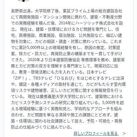
長野県出身。大学院修了後、東証プライム上場の総合建設会社
にて再開発施設・マンション開発に携わり、建築・不動産分野
での実務経験を積んだ後、2014年にハーツリッチ株式会社を設
立。 現在は、建築・住環境におけるカビ問題を専門とし、住
宅、医療施設、商業施設、宿泊施設、公共施設など、幅広い建
物を対象に、カビの相談・調査・対策に携わっている。これま
でに累計5,000件以上の現場経験を有し、原因の推定、対策提
案、除カビ・防カビ、再発防止策の構築までを一貫して手がけ
てきた。 2020年より日本建築防黴協会 専務理事を務め、建築実
務とカビ対策の双方を理解する専門家として、現場対応に加
え、教育・啓発活動にも力を入れている。日本テレビ
「ZIP！」、TBSテレビ「ひるおび」をはじめとするテレビ出演
や、雑誌・各種メディアの取材を通じて、カビがもたらす室内環
境リスクや建物被害、正しいカビ対策に関する情報発信を行っ
ている。 現在は慶應義塾大学大学院において、建築物における
カビリスク予測システムの研究に取り組んでいる。5,000件を超
える現場経験に基づく実務知見と、学術的なアプローチを組み
合わせ、カビ問題を単なる清掃や施工の課題にとどめず、建
築・住環境に関わる社会課題として捉え、予防・可視化・再発
防止の仕組みづくりに挑んでいる。
詳しいプロフィールを見る
＞