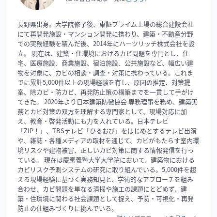
長野県出身。大学院修了後、東証プライム上場の総合建設会社
にて再開発施設・マンション開発に携わり、建築・不動産分野
での実務経験を積んだ後、2014年にハーツリッチ株式会社を設
立。 現在は、建築・住環境におけるカビ問題を専門とし、住
宅、医療施設、商業施設、宿泊施設、公共施設など、幅広い建
物を対象に、カビの相談・調査・対策に携わっている。これま
でに累計5,000件以上の現場経験を有し、原因の推定、対策提
案、除カビ・防カビ、再発防止策の構築までを一貫して手がけ
てきた。 2020年より日本建築防黴協会 専務理事を務め、建築実
務とカビ対策の双方を理解する専門家として、現場対応に加
え、教育・啓発活動にも力を入れている。日本テレビ
「ZIP！」、TBSテレビ「ひるおび」をはじめとするテレビ出演
や、雑誌・各種メディアの取材を通じて、カビがもたらす室内環
境リスクや建物被害、正しいカビ対策に関する情報発信を行っ
ている。 現在は慶應義塾大学大学院において、建築物における
カビリスク予測システムの研究に取り組んでいる。5,000件を超
える現場経験に基づく実務知見と、学術的なアプローチを組み
合わせ、カビ問題を単なる清掃や施工の課題にとどめず、建
築・住環境に関わる社会課題として捉え、予防・可視化・再発
防止の仕組みづくりに挑んでいる。