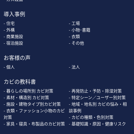
導入事例
住宅
工場
外構
小物･書籍
商業施設
衣類
宿泊施設
その他
お客様の声
個人
法人
カビの教科書
暮らしの場所別 カビ対策
再発防止・予防・除湿対策
素材・構造別 カビ対策
特定シーン／ユーザー別対策
施設・建物タイプ別カビ対策
地域・地名別 カビの悩み・相
衣類・ファッション小物のカビ
談事例
対策
カビの種類・色別対策
家具・寝具・布製品のカビ対策
基礎知識・原因・健康リスク