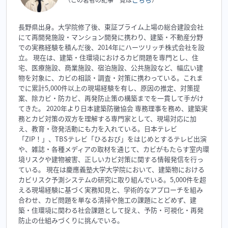
長野県出身。大学院修了後、東証プライム上場の総合建設会社
にて再開発施設・マンション開発に携わり、建築・不動産分野
での実務経験を積んだ後、2014年にハーツリッチ株式会社を設
立。 現在は、建築・住環境におけるカビ問題を専門とし、住
宅、医療施設、商業施設、宿泊施設、公共施設など、幅広い建
物を対象に、カビの相談・調査・対策に携わっている。これま
でに累計5,000件以上の現場経験を有し、原因の推定、対策提
案、除カビ・防カビ、再発防止策の構築までを一貫して手がけ
てきた。 2020年より日本建築防黴協会 専務理事を務め、建築実
務とカビ対策の双方を理解する専門家として、現場対応に加
え、教育・啓発活動にも力を入れている。日本テレビ
「ZIP！」、TBSテレビ「ひるおび」をはじめとするテレビ出演
や、雑誌・各種メディアの取材を通じて、カビがもたらす室内環
境リスクや建物被害、正しいカビ対策に関する情報発信を行っ
ている。 現在は慶應義塾大学大学院において、建築物における
カビリスク予測システムの研究に取り組んでいる。5,000件を超
える現場経験に基づく実務知見と、学術的なアプローチを組み
合わせ、カビ問題を単なる清掃や施工の課題にとどめず、建
築・住環境に関わる社会課題として捉え、予防・可視化・再発
防止の仕組みづくりに挑んでいる。