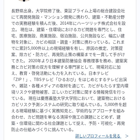
長野県出身。大学院修了後、東証プライム上場の総合建設会社
にて再開発施設・マンション開発に携わり、建築・不動産分野
での実務経験を積んだ後、2014年にハーツリッチ株式会社を設
立。 現在は、建築・住環境におけるカビ問題を専門とし、住
宅、医療施設、商業施設、宿泊施設、公共施設など、幅広い建
物を対象に、カビの相談・調査・対策に携わっている。これま
でに累計5,000件以上の現場経験を有し、原因の推定、対策提
案、除カビ・防カビ、再発防止策の構築までを一貫して手がけ
てきた。 2020年より日本建築防黴協会 専務理事を務め、建築実
務とカビ対策の双方を理解する専門家として、現場対応に加
え、教育・啓発活動にも力を入れている。日本テレビ
「ZIP！」、TBSテレビ「ひるおび」をはじめとするテレビ出演
や、雑誌・各種メディアの取材を通じて、カビがもたらす室内環
境リスクや建物被害、正しいカビ対策に関する情報発信を行っ
ている。 現在は慶應義塾大学大学院において、建築物における
カビリスク予測システムの研究に取り組んでいる。5,000件を超
える現場経験に基づく実務知見と、学術的なアプローチを組み
合わせ、カビ問題を単なる清掃や施工の課題にとどめず、建
築・住環境に関わる社会課題として捉え、予防・可視化・再発
防止の仕組みづくりに挑んでいる。
詳しいプロフィールを見る
＞