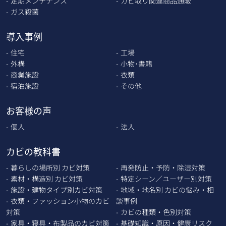
定期メンテナンス
カビ取り関連商品通販
ガス殺菌
導入事例
住宅
工場
外構
小物･書籍
商業施設
衣類
宿泊施設
その他
お客様の声
個人
法人
カビの教科書
暮らしの場所別 カビ対策
再発防止・予防・除湿対策
素材・構造別 カビ対策
特定シーン／ユーザー別対策
施設・建物タイプ別カビ対策
地域・地名別 カビの悩み・相
衣類・ファッション小物のカビ
談事例
対策
カビの種類・色別対策
家具・寝具・布製品のカビ対策
基礎知識・原因・健康リスク