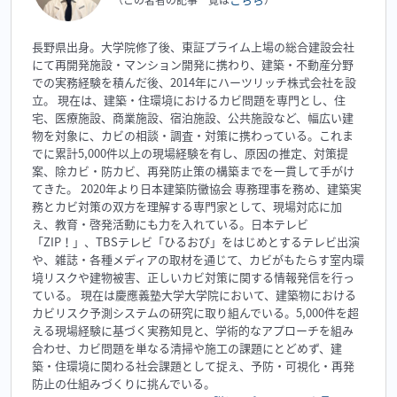
（この著者の記事一覧は
）
長野県出身。大学院修了後、東証プライム上場の総合建設会社
にて再開発施設・マンション開発に携わり、建築・不動産分野
での実務経験を積んだ後、2014年にハーツリッチ株式会社を設
立。 現在は、建築・住環境におけるカビ問題を専門とし、住
宅、医療施設、商業施設、宿泊施設、公共施設など、幅広い建
物を対象に、カビの相談・調査・対策に携わっている。これま
でに累計5,000件以上の現場経験を有し、原因の推定、対策提
案、除カビ・防カビ、再発防止策の構築までを一貫して手がけ
てきた。 2020年より日本建築防黴協会 専務理事を務め、建築実
務とカビ対策の双方を理解する専門家として、現場対応に加
え、教育・啓発活動にも力を入れている。日本テレビ
「ZIP！」、TBSテレビ「ひるおび」をはじめとするテレビ出演
や、雑誌・各種メディアの取材を通じて、カビがもたらす室内環
境リスクや建物被害、正しいカビ対策に関する情報発信を行っ
ている。 現在は慶應義塾大学大学院において、建築物における
カビリスク予測システムの研究に取り組んでいる。5,000件を超
える現場経験に基づく実務知見と、学術的なアプローチを組み
合わせ、カビ問題を単なる清掃や施工の課題にとどめず、建
築・住環境に関わる社会課題として捉え、予防・可視化・再発
防止の仕組みづくりに挑んでいる。