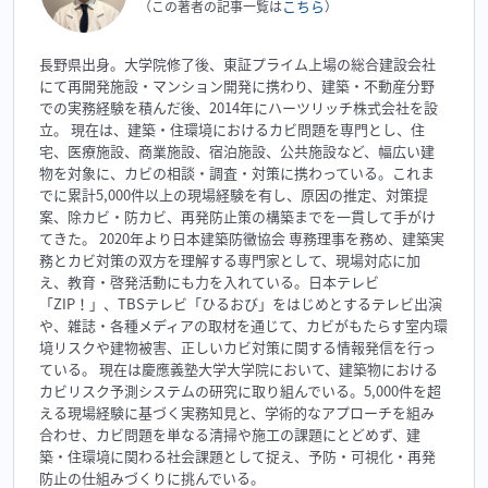
こちら
（この著者の記事一覧は
）
長野県出身。大学院修了後、東証プライム上場の総合建設会社
にて再開発施設・マンション開発に携わり、建築・不動産分野
での実務経験を積んだ後、2014年にハーツリッチ株式会社を設
立。 現在は、建築・住環境におけるカビ問題を専門とし、住
宅、医療施設、商業施設、宿泊施設、公共施設など、幅広い建
物を対象に、カビの相談・調査・対策に携わっている。これま
でに累計5,000件以上の現場経験を有し、原因の推定、対策提
案、除カビ・防カビ、再発防止策の構築までを一貫して手がけ
てきた。 2020年より日本建築防黴協会 専務理事を務め、建築実
務とカビ対策の双方を理解する専門家として、現場対応に加
え、教育・啓発活動にも力を入れている。日本テレビ
「ZIP！」、TBSテレビ「ひるおび」をはじめとするテレビ出演
や、雑誌・各種メディアの取材を通じて、カビがもたらす室内環
境リスクや建物被害、正しいカビ対策に関する情報発信を行っ
ている。 現在は慶應義塾大学大学院において、建築物における
カビリスク予測システムの研究に取り組んでいる。5,000件を超
える現場経験に基づく実務知見と、学術的なアプローチを組み
合わせ、カビ問題を単なる清掃や施工の課題にとどめず、建
築・住環境に関わる社会課題として捉え、予防・可視化・再発
防止の仕組みづくりに挑んでいる。