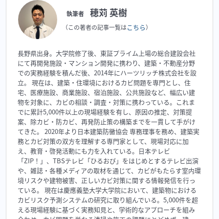
穂苅 英樹
執筆者
こちら
（この著者の記事一覧は
）
長野県出身。大学院修了後、東証プライム上場の総合建設会社
にて再開発施設・マンション開発に携わり、建築・不動産分野
での実務経験を積んだ後、2014年にハーツリッチ株式会社を設
立。 現在は、建築・住環境におけるカビ問題を専門とし、住
宅、医療施設、商業施設、宿泊施設、公共施設など、幅広い建
物を対象に、カビの相談・調査・対策に携わっている。これま
でに累計5,000件以上の現場経験を有し、原因の推定、対策提
案、除カビ・防カビ、再発防止策の構築までを一貫して手がけ
てきた。 2020年より日本建築防黴協会 専務理事を務め、建築実
務とカビ対策の双方を理解する専門家として、現場対応に加
え、教育・啓発活動にも力を入れている。日本テレビ
「ZIP！」、TBSテレビ「ひるおび」をはじめとするテレビ出演
や、雑誌・各種メディアの取材を通じて、カビがもたらす室内環
境リスクや建物被害、正しいカビ対策に関する情報発信を行っ
ている。 現在は慶應義塾大学大学院において、建築物における
カビリスク予測システムの研究に取り組んでいる。5,000件を超
える現場経験に基づく実務知見と、学術的なアプローチを組み