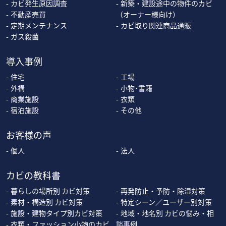
カビ発生原因調査
新築・建設途中の物件のカビ
不動産売買
（オーナー様向け）
定期メンテナンス
カビ取り関連商品通販
ガス殺菌
導入事例
住宅
工場
外構
小物･書籍
商業施設
衣類
宿泊施設
その他
お客様の声
個人
法人
カビの教科書
暮らしの場所別 カビ対策
再発防止・予防・除湿対策
素材・構造別 カビ対策
特定シーン／ユーザー別対策
施設・建物タイプ別カビ対策
地域・地名別 カビの悩み・相
衣類・ファッション小物のカビ
談事例