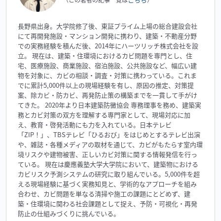
長野県出身。大学院修了後、東証プライム上場の総合建設会社
にて再開発施設・マンション開発に携わり、建築・不動産分野
での実務経験を積んだ後、2014年にハーツリッチ株式会社を設
立。 現在は、建築・住環境におけるカビ問題を専門とし、住
宅、医療施設、商業施設、宿泊施設、公共施設など、幅広い建
物を対象に、カビの相談・調査・対策に携わっている。これま
でに累計5,000件以上の現場経験を有し、原因の推定、対策提
案、除カビ・防カビ、再発防止策の構築までを一貫して手がけ
てきた。 2020年より日本建築防黴協会 専務理事を務め、建築実
務とカビ対策の双方を理解する専門家として、現場対応に加
え、教育・啓発活動にも力を入れている。日本テレビ
「ZIP！」、TBSテレビ「ひるおび」をはじめとするテレビ出演
や、雑誌・各種メディアの取材を通じて、カビがもたらす室内環
境リスクや建物被害、正しいカビ対策に関する情報発信を行っ
ている。 現在は慶應義塾大学大学院において、建築物における
カビリスク予測システムの研究に取り組んでいる。5,000件を超
える現場経験に基づく実務知見と、学術的なアプローチを組み
合わせ、カビ問題を単なる清掃や施工の課題にとどめず、建
築・住環境に関わる社会課題として捉え、予防・可視化・再発
防止の仕組みづくりに挑んでいる。