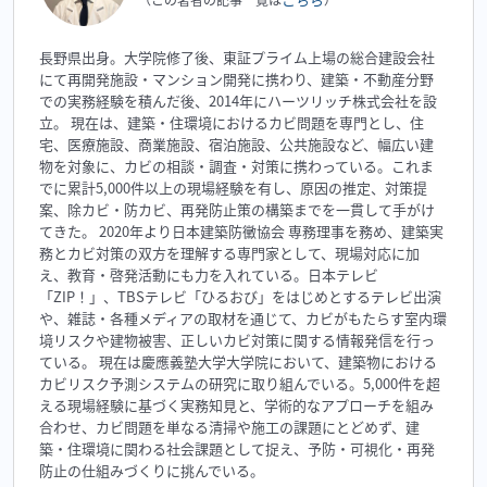
長野県出身。大学院修了後、東証プライム上場の総合建設会社
にて再開発施設・マンション開発に携わり、建築・不動産分野
での実務経験を積んだ後、2014年にハーツリッチ株式会社を設
立。 現在は、建築・住環境におけるカビ問題を専門とし、住
宅、医療施設、商業施設、宿泊施設、公共施設など、幅広い建
物を対象に、カビの相談・調査・対策に携わっている。これま
でに累計5,000件以上の現場経験を有し、原因の推定、対策提
案、除カビ・防カビ、再発防止策の構築までを一貫して手がけ
てきた。 2020年より日本建築防黴協会 専務理事を務め、建築実
務とカビ対策の双方を理解する専門家として、現場対応に加
え、教育・啓発活動にも力を入れている。日本テレビ
「ZIP！」、TBSテレビ「ひるおび」をはじめとするテレビ出演
や、雑誌・各種メディアの取材を通じて、カビがもたらす室内環
境リスクや建物被害、正しいカビ対策に関する情報発信を行っ
ている。 現在は慶應義塾大学大学院において、建築物における
カビリスク予測システムの研究に取り組んでいる。5,000件を超
える現場経験に基づく実務知見と、学術的なアプローチを組み
合わせ、カビ問題を単なる清掃や施工の課題にとどめず、建
築・住環境に関わる社会課題として捉え、予防・可視化・再発
防止の仕組みづくりに挑んでいる。