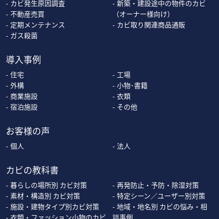
カビ発生原因調査
新築・建設途中の物件のカビ
不動産売買
（オーナー様向け）
定期メンテナンス
カビ取り関連商品通販
ガス殺菌
導入事例
住宅
工場
外構
小物･書籍
商業施設
衣類
宿泊施設
その他
お客様の声
個人
法人
カビの教科書
暮らしの場所別 カビ対策
再発防止・予防・除湿対策
素材・構造別 カビ対策
特定シーン／ユーザー別対策
施設・建物タイプ別カビ対策
地域・地名別 カビの悩み・相
衣類・ファッション小物のカビ
談事例