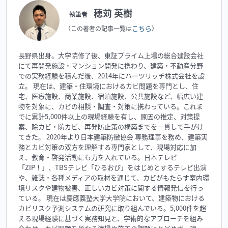
穂苅 英樹
執筆者
こちら
（この著者の記事一覧は
）
長野県出身。大学院修了後、東証プライム上場の総合建設会社
にて再開発施設・マンション開発に携わり、建築・不動産分野
での実務経験を積んだ後、2014年にハーツリッチ株式会社を設
立。 現在は、建築・住環境におけるカビ問題を専門とし、住
宅、医療施設、商業施設、宿泊施設、公共施設など、幅広い建
物を対象に、カビの相談・調査・対策に携わっている。これま
でに累計5,000件以上の現場経験を有し、原因の推定、対策提
案、除カビ・防カビ、再発防止策の構築までを一貫して手がけ
てきた。 2020年より日本建築防黴協会 専務理事を務め、建築実
務とカビ対策の双方を理解する専門家として、現場対応に加
え、教育・啓発活動にも力を入れている。日本テレビ
「ZIP！」、TBSテレビ「ひるおび」をはじめとするテレビ出演
や、雑誌・各種メディアの取材を通じて、カビがもたらす室内環
境リスクや建物被害、正しいカビ対策に関する情報発信を行っ
ている。 現在は慶應義塾大学大学院において、建築物における
カビリスク予測システムの研究に取り組んでいる。5,000件を超
える現場経験に基づく実務知見と、学術的なアプローチを組み