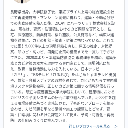
長野県出身。大学院修了後、東証プライム上場の総合建設会社
にて再開発施設・マンション開発に携わり、建築・不動産分野
での実務経験を積んだ後、2014年にハーツリッチ株式会社を設
立。 現在は、建築・住環境におけるカビ問題を専門とし、住
宅、医療施設、商業施設、宿泊施設、公共施設など、幅広い建
物を対象に、カビの相談・調査・対策に携わっている。これま
でに累計5,000件以上の現場経験を有し、原因の推定、対策提
案、除カビ・防カビ、再発防止策の構築までを一貫して手がけ
てきた。 2020年より日本建築防黴協会 専務理事を務め、建築実
務とカビ対策の双方を理解する専門家として、現場対応に加
え、教育・啓発活動にも力を入れている。日本テレビ
「ZIP！」、TBSテレビ「ひるおび」をはじめとするテレビ出演
や、雑誌・各種メディアの取材を通じて、カビがもたらす室内環
境リスクや建物被害、正しいカビ対策に関する情報発信を行っ
ている。 現在は慶應義塾大学大学院において、建築物における
カビリスク予測システムの研究に取り組んでいる。5,000件を超
える現場経験に基づく実務知見と、学術的なアプローチを組み
合わせ、カビ問題を単なる清掃や施工の課題にとどめず、建
築・住環境に関わる社会課題として捉え、予防・可視化・再発
防止の仕組みづくりに挑んでいる。
詳しいプロフィールを見る
＞