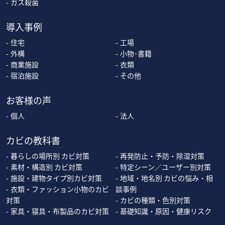
ガス殺菌
導入事例
住宅
工場
外構
小物･書籍
商業施設
衣類
宿泊施設
その他
お客様の声
個人
法人
カビの教科書
暮らしの場所別 カビ対策
再発防止・予防・除湿対策
素材・構造別 カビ対策
特定シーン／ユーザー別対策
施設・建物タイプ別カビ対策
地域・地名別 カビの悩み・相
衣類・ファッション小物のカビ
談事例
対策
カビの種類・色別対策
家具・寝具・布製品のカビ対策
基礎知識・原因・健康リスク