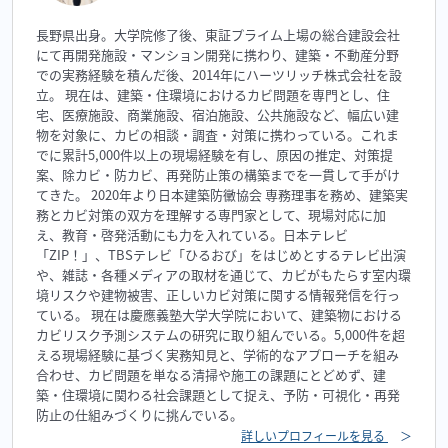
長野県出身。大学院修了後、東証プライム上場の総合建設会社
にて再開発施設・マンション開発に携わり、建築・不動産分野
での実務経験を積んだ後、2014年にハーツリッチ株式会社を設
立。 現在は、建築・住環境におけるカビ問題を専門とし、住
宅、医療施設、商業施設、宿泊施設、公共施設など、幅広い建
物を対象に、カビの相談・調査・対策に携わっている。これま
でに累計5,000件以上の現場経験を有し、原因の推定、対策提
案、除カビ・防カビ、再発防止策の構築までを一貫して手がけ
てきた。 2020年より日本建築防黴協会 専務理事を務め、建築実
務とカビ対策の双方を理解する専門家として、現場対応に加
え、教育・啓発活動にも力を入れている。日本テレビ
「ZIP！」、TBSテレビ「ひるおび」をはじめとするテレビ出演
や、雑誌・各種メディアの取材を通じて、カビがもたらす室内環
境リスクや建物被害、正しいカビ対策に関する情報発信を行っ
ている。 現在は慶應義塾大学大学院において、建築物における
カビリスク予測システムの研究に取り組んでいる。5,000件を超
える現場経験に基づく実務知見と、学術的なアプローチを組み
合わせ、カビ問題を単なる清掃や施工の課題にとどめず、建
築・住環境に関わる社会課題として捉え、予防・可視化・再発
防止の仕組みづくりに挑んでいる。
詳しいプロフィールを見る
＞