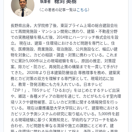
穂苅 英樹
執筆者
こちら
（この著者の記事一覧は
）
長野県出身。大学院修了後、東証プライム上場の総合建設会社
にて再開発施設・マンション開発に携わり、建築・不動産分野
での実務経験を積んだ後、2014年にハーツリッチ株式会社を設
立。 現在は、建築・住環境におけるカビ問題を専門とし、住
宅、医療施設、商業施設、宿泊施設、公共施設など、幅広い建
物を対象に、カビの相談・調査・対策に携わっている。これま
でに累計5,000件以上の現場経験を有し、原因の推定、対策提
案、除カビ・防カビ、再発防止策の構築までを一貫して手がけ
てきた。 2020年より日本建築防黴協会 専務理事を務め、建築実
務とカビ対策の双方を理解する専門家として、現場対応に加
え、教育・啓発活動にも力を入れている。日本テレビ
「ZIP！」、TBSテレビ「ひるおび」をはじめとするテレビ出演
や、雑誌・各種メディアの取材を通じて、カビがもたらす室内環
境リスクや建物被害、正しいカビ対策に関する情報発信を行っ
ている。 現在は慶應義塾大学大学院において、建築物における
カビリスク予測システムの研究に取り組んでいる。5,000件を超
える現場経験に基づく実務知見と、学術的なアプローチを組み
合わせ、カビ問題を単なる清掃や施工の課題にとどめず、建
築・住環境に関わる社会課題として捉え、予防・可視化・再発