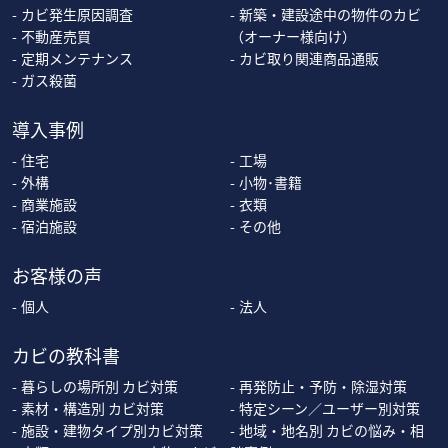
カビ発生原因調査
新築・建設途中の物件のカビ
不動産売買
（オーナー様向け）
定期メンテナンス
カビ取り関連商品通販
ガス殺菌
導入事例
住宅
工場
外構
小物･書籍
商業施設
衣類
宿泊施設
その他
お客様の声
個人
法人
カビの教科書
暮らしの場所別 カビ対策
再発防止・予防・除湿対策
素材・構造別 カビ対策
特定シーン／ユーザー別対策
施設・建物タイプ別カビ対策
地域・地名別 カビの悩み・相