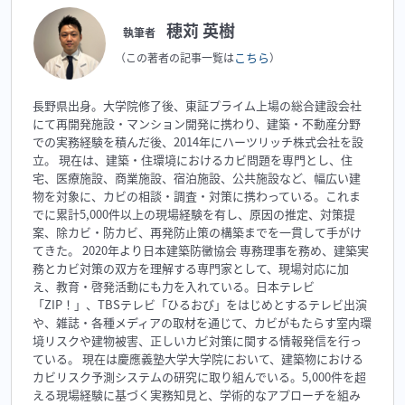
穂苅 英樹
執筆者
こちら
（この著者の記事一覧は
）
長野県出身。大学院修了後、東証プライム上場の総合建設会社
にて再開発施設・マンション開発に携わり、建築・不動産分野
での実務経験を積んだ後、2014年にハーツリッチ株式会社を設
立。 現在は、建築・住環境におけるカビ問題を専門とし、住
宅、医療施設、商業施設、宿泊施設、公共施設など、幅広い建
物を対象に、カビの相談・調査・対策に携わっている。これま
でに累計5,000件以上の現場経験を有し、原因の推定、対策提
案、除カビ・防カビ、再発防止策の構築までを一貫して手がけ
てきた。 2020年より日本建築防黴協会 専務理事を務め、建築実
務とカビ対策の双方を理解する専門家として、現場対応に加
え、教育・啓発活動にも力を入れている。日本テレビ
「ZIP！」、TBSテレビ「ひるおび」をはじめとするテレビ出演
や、雑誌・各種メディアの取材を通じて、カビがもたらす室内環
境リスクや建物被害、正しいカビ対策に関する情報発信を行っ
ている。 現在は慶應義塾大学大学院において、建築物における
カビリスク予測システムの研究に取り組んでいる。5,000件を超
える現場経験に基づく実務知見と、学術的なアプローチを組み