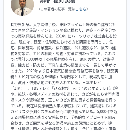
穂苅 英樹
執筆者
こちら
（この著者の記事一覧は
）
長野県出身。大学院修了後、東証プライム上場の総合建設会社
にて再開発施設・マンション開発に携わり、建築・不動産分野
での実務経験を積んだ後、2014年にハーツリッチ株式会社を設
立。 現在は、建築・住環境におけるカビ問題を専門とし、住
宅、医療施設、商業施設、宿泊施設、公共施設など、幅広い建
物を対象に、カビの相談・調査・対策に携わっている。これま
でに累計5,000件以上の現場経験を有し、原因の推定、対策提
案、除カビ・防カビ、再発防止策の構築までを一貫して手がけ
てきた。 2020年より日本建築防黴協会 専務理事を務め、建築実
務とカビ対策の双方を理解する専門家として、現場対応に加
え、教育・啓発活動にも力を入れている。日本テレビ
「ZIP！」、TBSテレビ「ひるおび」をはじめとするテレビ出演
や、雑誌・各種メディアの取材を通じて、カビがもたらす室内環
境リスクや建物被害、正しいカビ対策に関する情報発信を行っ
ている。 現在は慶應義塾大学大学院において、建築物における
カビリスク予測システムの研究に取り組んでいる。5,000件を超
える現場経験に基づく実務知見と、学術的なアプローチを組み
合わせ、カビ問題を単なる清掃や施工の課題にとどめず、建
築・住環境に関わる社会課題として捉え、予防・可視化・再発