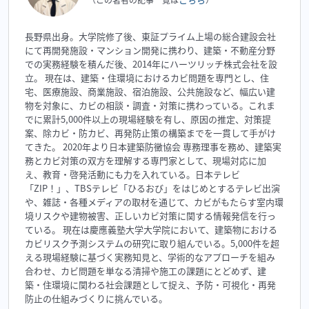
長野県出身。大学院修了後、東証プライム上場の総合建設会社
にて再開発施設・マンション開発に携わり、建築・不動産分野
での実務経験を積んだ後、2014年にハーツリッチ株式会社を設
立。 現在は、建築・住環境におけるカビ問題を専門とし、住
宅、医療施設、商業施設、宿泊施設、公共施設など、幅広い建
物を対象に、カビの相談・調査・対策に携わっている。これま
でに累計5,000件以上の現場経験を有し、原因の推定、対策提
案、除カビ・防カビ、再発防止策の構築までを一貫して手がけ
てきた。 2020年より日本建築防黴協会 専務理事を務め、建築実
務とカビ対策の双方を理解する専門家として、現場対応に加
え、教育・啓発活動にも力を入れている。日本テレビ
「ZIP！」、TBSテレビ「ひるおび」をはじめとするテレビ出演
や、雑誌・各種メディアの取材を通じて、カビがもたらす室内環
境リスクや建物被害、正しいカビ対策に関する情報発信を行っ
ている。 現在は慶應義塾大学大学院において、建築物における
カビリスク予測システムの研究に取り組んでいる。5,000件を超
える現場経験に基づく実務知見と、学術的なアプローチを組み
合わせ、カビ問題を単なる清掃や施工の課題にとどめず、建
築・住環境に関わる社会課題として捉え、予防・可視化・再発
防止の仕組みづくりに挑んでいる。