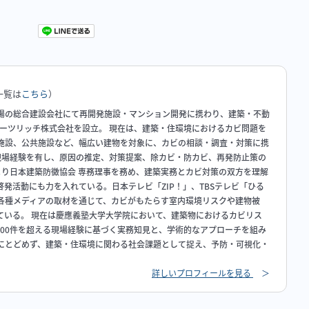
一覧は
こちら
）
場の総合建設会社にて再開発施設・マンション開発に携わり、建築・不動
ハーツリッチ株式会社を設立。 現在は、建築・住環境におけるカビ問題を
施設、公共施設など、幅広い建物を対象に、カビの相談・調査・対策に携
の現場経験を有し、原因の推定、対策提案、除カビ・防カビ、再発防止策の
年より日本建築防黴協会 専務理事を務め、建築実務とカビ対策の双方を理解
発活動にも力を入れている。日本テレビ「ZIP！」、TBSテレビ「ひる
各種メディアの取材を通じて、カビがもたらす室内環境リスクや建物被
ている。 現在は慶應義塾大学大学院において、建築物におけるカビリス
000件を超える現場経験に基づく実務知見と、学術的なアプローチを組み
にとどめず、建築・住環境に関わる社会課題として捉え、予防・可視化・
詳しいプロフィールを見る
＞