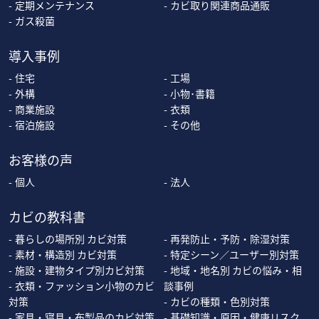
定期メンテナンス
カビ取り関連商品通販
ガス殺菌
導入事例
住宅
工場
外構
小物･書籍
商業施設
衣類
宿泊施設
その他
お客様の声
個人
法人
カビの教科書
暮らしの場所別 カビ対策
再発防止・予防・除湿対策
素材・構造別 カビ対策
特定シーン／ユーザー別対策
施設・建物タイプ別カビ対策
地域・地名別 カビの悩み・相
衣類・ファッション小物のカビ
談事例
対策
カビの種類・色別対策
家具・寝具・布製品のカビ対策
基礎知識・原因・健康リスク