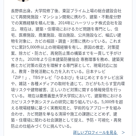
長野県出身。大学院修了後、東証プライム上場の総合建設会社
にて再開発施設・マンション開発に携わり、建築・不動産分野
での実務経験を積んだ後、2014年にハーツリッチ株式会社を設
立。 現在は、建築・住環境におけるカビ問題を専門とし、住
宅、医療施設、商業施設、宿泊施設、公共施設など、幅広い建
物を対象に、カビの相談・調査・対策に携わっている。これま
でに累計5,000件以上の現場経験を有し、原因の推定、対策提
案、除カビ・防カビ、再発防止策の構築までを一貫して手がけ
てきた。 2020年より日本建築防黴協会 専務理事を務め、建築実
務とカビ対策の双方を理解する専門家として、現場対応に加
え、教育・啓発活動にも力を入れている。日本テレビ
「ZIP！」、TBSテレビ「ひるおび」をはじめとするテレビ出演
や、雑誌・各種メディアの取材を通じて、カビがもたらす室内環
境リスクや建物被害、正しいカビ対策に関する情報発信を行っ
ている。 現在は慶應義塾大学大学院において、建築物における
カビリスク予測システムの研究に取り組んでいる。5,000件を超
える現場経験に基づく実務知見と、学術的なアプローチを組み
合わせ、カビ問題を単なる清掃や施工の課題にとどめず、建
築・住環境に関わる社会課題として捉え、予防・可視化・再発
防止の仕組みづくりに挑んでいる。
詳しいプロフィールを見る
＞