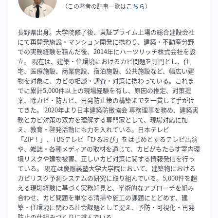
こちら
（この著者の記事一覧は
）
長野県出身。大学院修了後、東証プライム上場の総合建設会社
にて再開発施設・マンション開発に携わり、建築・不動産分野
での実務経験を積んだ後、2014年にハーツリッチ株式会社を設
立。 現在は、建築・住環境におけるカビ問題を専門とし、住
宅、医療施設、商業施設、宿泊施設、公共施設など、幅広い建
物を対象に、カビの相談・調査・対策に携わっている。これま
でに累計5,000件以上の現場経験を有し、原因の推定、対策提
案、除カビ・防カビ、再発防止策の構築までを一貫して手がけ
てきた。 2020年より日本建築防黴協会 専務理事を務め、建築実
務とカビ対策の双方を理解する専門家として、現場対応に加
え、教育・啓発活動にも力を入れている。日本テレビ
「ZIP！」、TBSテレビ「ひるおび」をはじめとするテレビ出演
や、雑誌・各種メディアの取材を通じて、カビがもたらす室内環
境リスクや建物被害、正しいカビ対策に関する情報発信を行っ
ている。 現在は慶應義塾大学大学院において、建築物における
カビリスク予測システムの研究に取り組んでいる。5,000件を超
える現場経験に基づく実務知見と、学術的なアプローチを組み
合わせ、カビ問題を単なる清掃や施工の課題にとどめず、建
築・住環境に関わる社会課題として捉え、予防・可視化・再発
防止の仕組みづくりに挑んでいる。