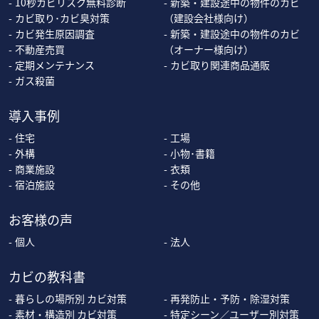
10秒カビリスク無料診断
新築・建設途中の物件のカビ
カビ取り･カビ臭対策
（建設会社様向け）
カビ発生原因調査
新築・建設途中の物件のカビ
不動産売買
（オーナー様向け）
定期メンテナンス
カビ取り関連商品通販
ガス殺菌
導入事例
住宅
工場
外構
小物･書籍
商業施設
衣類
宿泊施設
その他
お客様の声
個人
法人
カビの教科書
暮らしの場所別 カビ対策
再発防止・予防・除湿対策
素材・構造別 カビ対策
特定シーン／ユーザー別対策