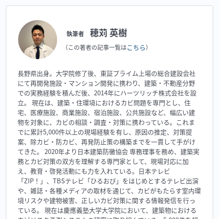
穂苅 英樹
執筆者
こちら
（この著者の記事一覧は
）
長野県出身。大学院修了後、東証プライム上場の総合建設会社
にて再開発施設・マンション開発に携わり、建築・不動産分野
での実務経験を積んだ後、2014年にハーツリッチ株式会社を設
立。 現在は、建築・住環境におけるカビ問題を専門とし、住
宅、医療施設、商業施設、宿泊施設、公共施設など、幅広い建
物を対象に、カビの相談・調査・対策に携わっている。これま
でに累計5,000件以上の現場経験を有し、原因の推定、対策提
案、除カビ・防カビ、再発防止策の構築までを一貫して手がけ
てきた。 2020年より日本建築防黴協会 専務理事を務め、建築実
務とカビ対策の双方を理解する専門家として、現場対応に加
え、教育・啓発活動にも力を入れている。日本テレビ
「ZIP！」、TBSテレビ「ひるおび」をはじめとするテレビ出演
や、雑誌・各種メディアの取材を通じて、カビがもたらす室内環
境リスクや建物被害、正しいカビ対策に関する情報発信を行っ
ている。 現在は慶應義塾大学大学院において、建築物における