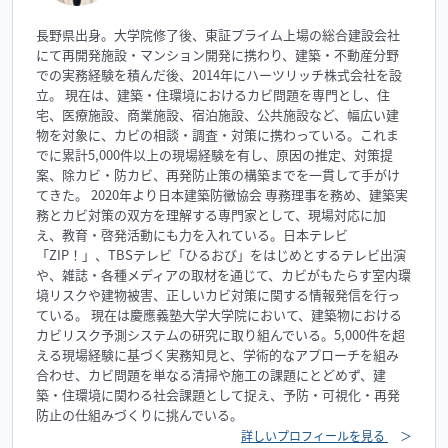
長野県出身。大学院修了後、東証プライム上場の総合建設会社
にて再開発施設・マンション開発に携わり、建築・不動産分野
での実務経験を積んだ後、2014年にハーツリッチ株式会社を設
立。 現在は、建築・住環境におけるカビ問題を専門とし、住
宅、医療施設、商業施設、宿泊施設、公共施設など、幅広い建
物を対象に、カビの相談・調査・対策に携わっている。これま
でに累計5,000件以上の現場経験を有し、原因の推定、対策提
案、除カビ・防カビ、再発防止策の構築までを一貫して手がけ
てきた。 2020年より日本建築防黴協会 専務理事を務め、建築実
務とカビ対策の双方を理解する専門家として、現場対応に加
え、教育・啓発活動にも力を入れている。日本テレビ
「ZIP！」、TBSテレビ「ひるおび」をはじめとするテレビ出演
や、雑誌・各種メディアの取材を通じて、カビがもたらす室内環
境リスクや建物被害、正しいカビ対策に関する情報発信を行っ
ている。 現在は慶應義塾大学大学院において、建築物における
カビリスク予測システムの研究に取り組んでいる。5,000件を超
える現場経験に基づく実務知見と、学術的なアプローチを組み
合わせ、カビ問題を単なる清掃や施工の課題にとどめず、建
築・住環境に関わる社会課題として捉え、予防・可視化・再発
防止の仕組みづくりに挑んでいる。
詳しいプロフィールを見る
＞