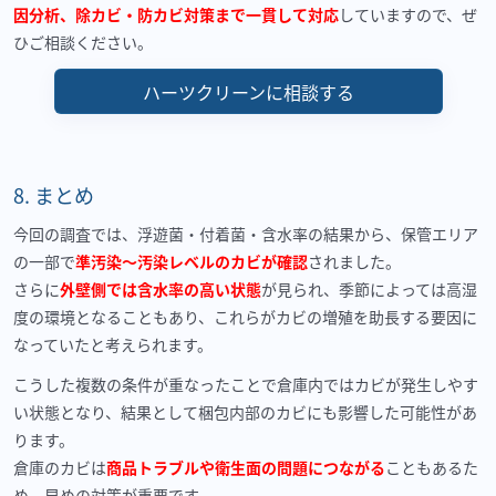
因分析、除カビ・防カビ対策まで一貫して対応
していますので、ぜ
ひご相談ください。
ハーツクリーンに相談する
8.
まとめ
今回の調査では、浮遊菌・付着菌・含水率の結果から、保管エリア
の一部で
準汚染〜汚染レベルのカビが確認
されました。
さらに
外壁側では含水率の高い状態
が見られ、季節によっては高湿
度の環境となることもあり、これらがカビの増殖を助長する要因に
なっていたと考えられます。
こうした複数の条件が重なったことで倉庫内ではカビが発生しやす
い状態となり、結果として梱包内部のカビにも影響した可能性があ
ります。
倉庫のカビは
商品トラブルや衛生面の問題につながる
こともあるた
め、早めの対策が重要です。