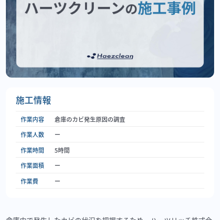
施工情報
作業内容
倉庫のカビ発生原因の調査
作業人数
ー
作業時間
5時間
作業面積
ー
作業費
ー