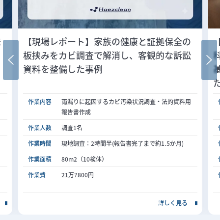
発
【現場レポート】家族の健康と証拠保全の
板挟みをカビ調査で解消し、客観的な訴訟
資料を整備した事例
作業内容
雨漏りに起因するカビ汚染状況調査・法的資料用
報告書作成
作業人数
調査1名
作業時間
現地調査：2時間半(報告書完了まで約1.5か月)
作業面積
80m2（10検体）
作業費
21万7800円
詳しく見る