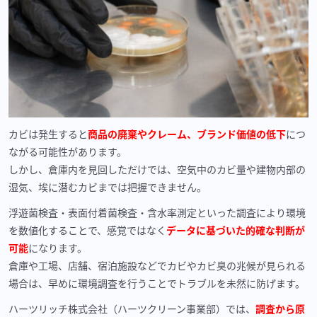
カビは発生すると
商品の廃棄やクレーム、ブランド価値の低下
につ
ながる可能性があります。
しかし、倉庫内を見回しただけでは、空気中のカビ量や建物内部の
湿気、埃に潜むカビまでは把握できません。
浮遊菌検査・表面付着菌検査・含水率測定といった調査により環境
を数値化することで、感覚ではなく
データに基づいた的確な判断が
可能
になります。
倉庫や工場、店舗、宿泊施設などでカビやカビ臭の兆候が見られる
場合は、早めに環境調査を行うことでトラブルを未然に防げます。
ハーツリッチ株式会社（ハーツクリーン事業部）では、
調査から原