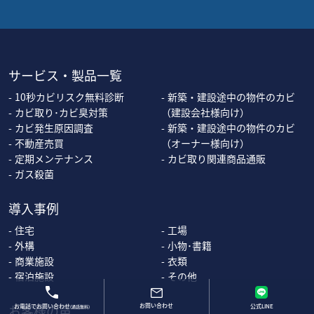
サービス・製品一覧
10秒カビリスク無料診断
新築・建設途中の物件のカビ
カビ取り･カビ臭対策
（建設会社様向け）
カビ発生原因調査
新築・建設途中の物件のカビ
不動産売買
（オーナー様向け）
定期メンテナンス
カビ取り関連商品通販
ガス殺菌
導入事例
住宅
工場
外構
小物･書籍
商業施設
衣類
宿泊施設
その他
お問い合わせ
お客様の声
お電話でお問い合わせ
公式LINE
(通話無料)