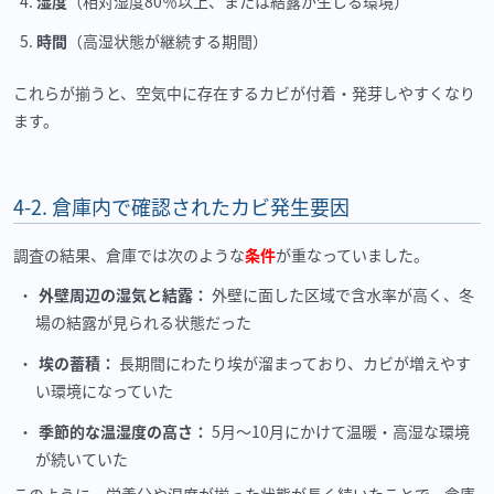
湿度
（相対湿度
80
％以上、または結露が生じる環境）
時間
（高湿状態が継続する期間）
これらが揃うと、空気中に存在するカビが付着・発芽しやすくなり
ます。
4-2.
倉庫内で確認されたカビ発生要因
調査の結果、倉庫では次のような
条件
が重なっていました。
外壁周辺の湿気と結露：
外壁に面した区域で含水率が高く、冬
場の結露が見られる状態だった
埃の蓄積：
長期間にわたり埃が溜まっており、カビが増えやす
い環境になっていた
季節的な温湿度の高さ：
5月〜10月にかけて温暖・高湿な環境
が続いていた