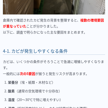
倉庫内で確認されたカビ発生の背景を整理すると、
複数の環境要因
が重なっていた
ことが分かりました。
以下に、調査で明らかになった主な要因をまとめます。
4-1.
カビが発生しやすくなる条件
カビは、いくつかの条件がそろうことで急速に増殖しやすくなりま
す。
一般的には
次の5要因
が揃うと発生リスクが高まります。
栄養分
（埃・紙類・木材など）
酸素
（通常の空気環境で十分存在）
温度
（
20
〜
30℃
で特に増えやすい）