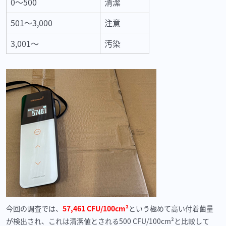
0〜500
清潔
501〜3,000
注意
3,001〜
汚染
今回の調査では、
57,461 CFU/100cm²
という極めて高い付着菌量
が検出され、これは清潔値とされる
500 CFU/100cm²
と比較して