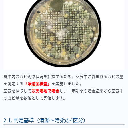
倉庫内のカビ汚染状況を把握するため、空気中に含まれるカビの量
を測定する
「浮遊菌検査」
を実施しました。
空気を採取して
寒天培地で培養
し、一定期間の培養結果から空気中
のカビ量を数値として評価します。
2-1.
判定基準（清潔〜汚染の
4
区分）