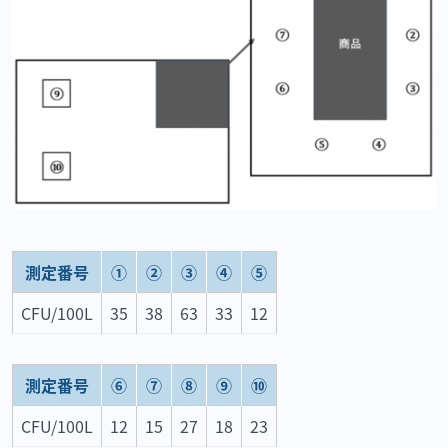
測定番号
①
②
③
④
⑤
CFU/100L
35
38
63
33
12
測定番号
⑥
⑦
⑧
⑨
⑩
CFU/100L
12
15
27
18
23