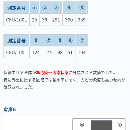
測定番号
①
②
③
④
⑤
CFU/100L
25
39
291
360
359
測定番号
⑥
⑦
⑧
⑨
⑩
CFU/100L
124
145
98
51
104
保管エリア全体が
準汚染〜汚染状態
に分類される数値でした。
特に外壁に接する区域では含水率が高く、カビ汚染度も高い傾向が
確認されました。
倉庫
B