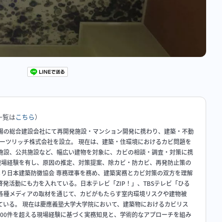
一覧は
こちら
）
場の総合建設会社にて再開発施設・マンション開発に携わり、建築・不動
ハーツリッチ株式会社を設立。 現在は、建築・住環境におけるカビ問題を
施設、公共施設など、幅広い建物を対象に、カビの相談・調査・対策に携
の現場経験を有し、原因の推定、対策提案、除カビ・防カビ、再発防止策の
年より日本建築防黴協会 専務理事を務め、建築実務とカビ対策の双方を理解
発活動にも力を入れている。日本テレビ「ZIP！」、TBSテレビ「ひる
各種メディアの取材を通じて、カビがもたらす室内環境リスクや建物被
ている。 現在は慶應義塾大学大学院において、建築物におけるカビリス
000件を超える現場経験に基づく実務知見と、学術的なアプローチを組み