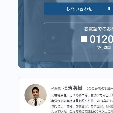
お問い合わせ
お電話でのお
0120
受付時間 平
穂苅 英樹
執筆者
（この著者の記事
長野県出身。大学院修了後、東証プライム上
産分野での実務経験を積んだ後、2014年に
専門とし、住宅、医療施設、商業施設、宿泊
わっている。これまでに累計5,000件以上