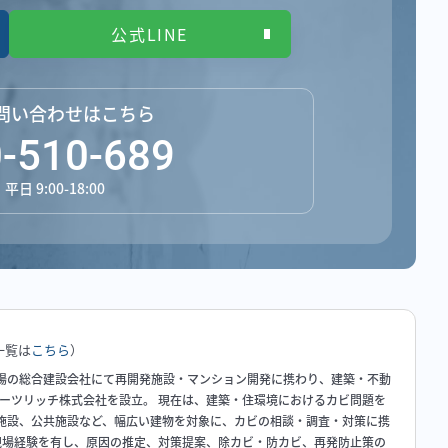
公式LINE
問い合わせはこちら
-510-689
日 9:00-18:00
一覧は
こちら
）
場の総合建設会社にて再開発施設・マンション開発に携わり、建築・不動
ハーツリッチ株式会社を設立。 現在は、建築・住環境におけるカビ問題を
施設、公共施設など、幅広い建物を対象に、カビの相談・調査・対策に携
の現場経験を有し、原因の推定、対策提案、除カビ・防カビ、再発防止策の