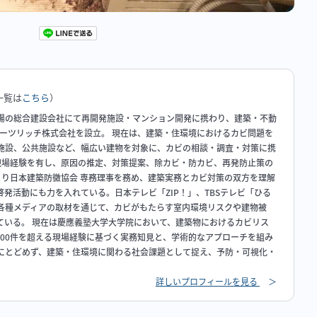
一覧は
こちら
）
場の総合建設会社にて再開発施設・マンション開発に携わり、建築・不動
ハーツリッチ株式会社を設立。 現在は、建築・住環境におけるカビ問題を
施設、公共施設など、幅広い建物を対象に、カビの相談・調査・対策に携
の現場経験を有し、原因の推定、対策提案、除カビ・防カビ、再発防止策の
年より日本建築防黴協会 専務理事を務め、建築実務とカビ対策の双方を理解
発活動にも力を入れている。日本テレビ「ZIP！」、TBSテレビ「ひる
各種メディアの取材を通じて、カビがもたらす室内環境リスクや建物被
ている。 現在は慶應義塾大学大学院において、建築物におけるカビリス
000件を超える現場経験に基づく実務知見と、学術的なアプローチを組み
にとどめず、建築・住環境に関わる社会課題として捉え、予防・可視化・
詳しいプロフィールを見る
＞