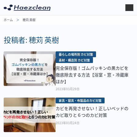
ホーム
穂苅 英樹
投稿者:
穂苅 英樹
暮らしの場所別 カビ対策
素材・構造別 カビ対策
完全保存版！ゴムパッキンの黒カビを
徹底除去する方法【浴室・窓・冷蔵庫
ほか】
2023年03月29日
家具・寝具・布製品のカビ対策
カビを再発させない！正しいベッドの
カビ取りと６つのカビ対策
2023年03月24日