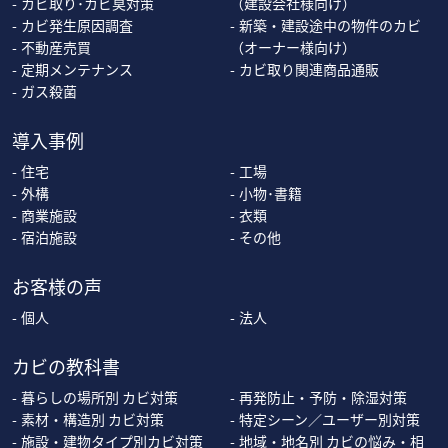
カビ取り･カビ臭対策
（建設会社様向け）
カビ発生原因調査
新築・建設途中の物件のカビ
不動産売買
（オーナー様向け）
定期メンテナンス
カビ取り関連商品通販
ガス殺菌
導入事例
住宅
工場
外構
小物･書籍
商業施設
衣類
宿泊施設
その他
お客様の声
個人
法人
カビの教科書
暮らしの場所別 カビ対策
再発防止・予防・除湿対策
素材・構造別 カビ対策
特定シーン／ユーザー別対策
施設・建物タイプ別カビ対策
地域・地名別 カビの悩み・相