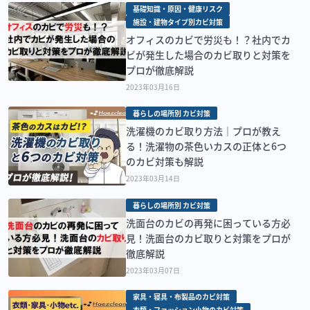
基礎知識・原因・健康リスク
施設・建物タイプ別カビ対策
オフィスのカビで労災も！？社内でカ
ビが発生した場合のカビ取りと対策を
プロが徹底解説
2023年03月16日
暮らしの場所別 カビ対策
洗濯機のカビ取り方法｜プロが教え
る！洗濯物の茶色いカスの正体と6つ
のカビ対策も解説
2023年03月14日
暮らしの場所別 カビ対策
洗面台のカビの再発に困っている方必
見！洗面台のカビ取りと対策をプロが
徹底解説
2023年03月07日
家具・寝具・布製品のカビ対策
衣類・ファッション小物のカビ対策