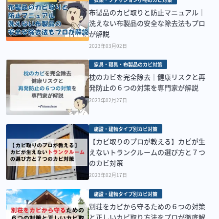
布製品のカビ取りと防止マニュアル｜
洗えない布製品の安全な除去法もプロ
が解説
2023年03月02日
家具・寝具・布製品のカビ対策
枕のカビを完全除去｜健康リスクと再
発防止の６つの対策を専門家が解説
2023年02月27日
施設・建物タイプ別カビ対策
【カビ取りのプロが教える】カビが生
えないトランクルームの選び方と７つ
のカビ対策
2023年02月17日
施設・建物タイプ別カビ対策
別荘をカビから守るための６つの対策
と正しいカビ取り方法をプロが徹底解