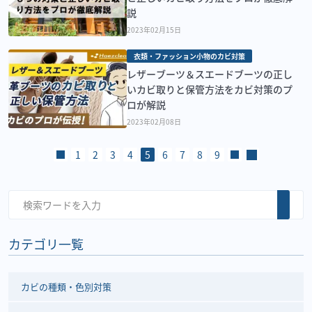
説
2023年02月15日
衣類・ファッション小物のカビ対策
レザーブーツ＆スエードブーツの正し
いカビ取りと保管方法をカビ対策のプ
ロが解説
2023年02月08日
1
2
3
4
5
6
7
8
9
カテゴリ一覧
カビの種類・色別対策