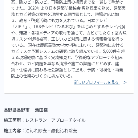
案、除カビ・防カビ、再発防止策の構築までを一貫して手がけ
てきた。 2020年より日本建築防黴協会 専務理事を務め、建築実
務とカビ対策の双方を理解する専門家として、現場対応に加
え、教育・啓発活動にも力を入れている。日本テレビ
「ZIP！」、TBSテレビ「ひるおび」をはじめとするテレビ出演
や、雑誌・各種メディアの取材を通じて、カビがもたらす室内環
境リスクや建物被害、正しいカビ対策に関する情報発信を行っ
ている。 現在は慶應義塾大学大学院において、建築物における
カビリスク予測システムの研究に取り組んでいる。5,000件を超
える現場経験に基づく実務知見と、学術的なアプローチを組み
合わせ、カビ問題を単なる清掃や施工の課題にとどめず、建
築・住環境に関わる社会課題として捉え、予防・可視化・再発
防止の仕組みづくりに挑んでいる。
詳しいプロフィールを見る
＞
長野県長野市 池田様
施工箇所
：レストラン アプローチタイル
施工内容
：油汚れ除去・酸化汚れ除去