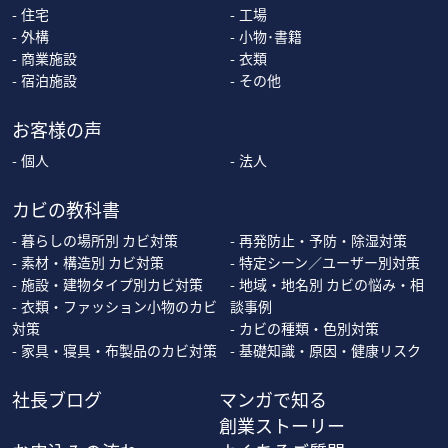
住宅
工場
外構
小物･書籍
商業施設
衣類
宿泊施設
その他
お客様の声
個人
法人
カビの教科書
暮らしの場所別 カビ対策
再発防止・予防・除湿対策
素材・構造別 カビ対策
特定シーン／ユーザー別対策
施設・建物タイプ別カビ対策
地域・地名別 カビの悩み・相
衣類・ファッション小物のカビ
談事例
対策
カビの種類・色別対策
家具・寝具・布製品のカビ対策
基礎知識・原因・健康リスク
社長ブログ
マンガで知る
創業ストーリー