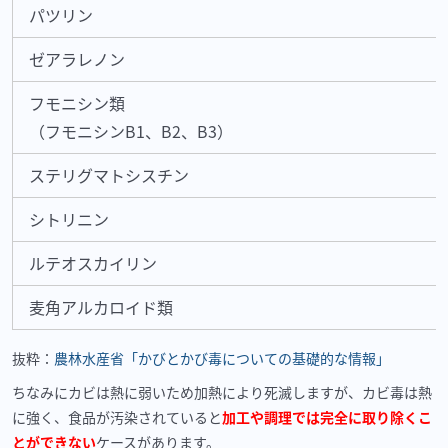
パツリン
ゼアラレノン
フモニシン類
（フモニシンB1、B2、B3）
ステリグマトシスチン
シトリニン
ルテオスカイリン
麦角アルカロイド類
抜粋：
農林水産省「かびとかび毒についての基礎的な情報」
ちなみにカビは熱に弱いため加熱により死滅しますが、カビ毒は熱
に強く、食品が汚染されていると
加工や調理では完全に取り除くこ
とができない
ケースがあります。