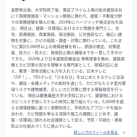
長野県出身。大学院修了後、東証プライム上場の総合建設会社
にて再開発施設・マンション開発に携わり、建築・不動産分野
での実務経験を積んだ後、2014年にハーツリッチ株式会社を設
立。 現在は、建築・住環境におけるカビ問題を専門とし、住
宅、医療施設、商業施設、宿泊施設、公共施設など、幅広い建
物を対象に、カビの相談・調査・対策に携わっている。これま
でに累計5,000件以上の現場経験を有し、原因の推定、対策提
案、除カビ・防カビ、再発防止策の構築までを一貫して手がけ
てきた。 2020年より日本建築防黴協会 専務理事を務め、建築実
務とカビ対策の双方を理解する専門家として、現場対応に加
え、教育・啓発活動にも力を入れている。日本テレビ
「ZIP！」、TBSテレビ「ひるおび」をはじめとするテレビ出演
や、雑誌・各種メディアの取材を通じて、カビがもたらす室内環
境リスクや建物被害、正しいカビ対策に関する情報発信を行っ
ている。 現在は慶應義塾大学大学院において、建築物における
カビリスク予測システムの研究に取り組んでいる。5,000件を超
える現場経験に基づく実務知見と、学術的なアプローチを組み
合わせ、カビ問題を単なる清掃や施工の課題にとどめず、建
築・住環境に関わる社会課題として捉え、予防・可視化・再発
防止の仕組みづくりに挑んでいる。
詳しいプロフィールを見る
＞