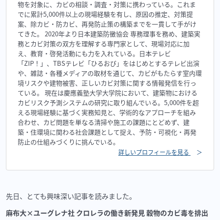
物を対象に、カビの相談・調査・対策に携わっている。これま
でに累計5,000件以上の現場経験を有し、原因の推定、対策提
案、除カビ・防カビ、再発防止策の構築までを一貫して手がけ
てきた。 2020年より日本建築防黴協会 専務理事を務め、建築実
務とカビ対策の双方を理解する専門家として、現場対応に加
え、教育・啓発活動にも力を入れている。日本テレビ
「ZIP！」、TBSテレビ「ひるおび」をはじめとするテレビ出演
や、雑誌・各種メディアの取材を通じて、カビがもたらす室内環
境リスクや建物被害、正しいカビ対策に関する情報発信を行っ
ている。 現在は慶應義塾大学大学院において、建築物における
カビリスク予測システムの研究に取り組んでいる。5,000件を超
える現場経験に基づく実務知見と、学術的なアプローチを組み
合わせ、カビ問題を単なる清掃や施工の課題にとどめず、建
築・住環境に関わる社会課題として捉え、予防・可視化・再発
防止の仕組みづくりに挑んでいる。
詳しいプロフィールを見る
＞
先日、とても興味深い記事を読みました。
麻布大×ユーグレナ社 クロレラの働き新発見 穀物のカビ毒を排出